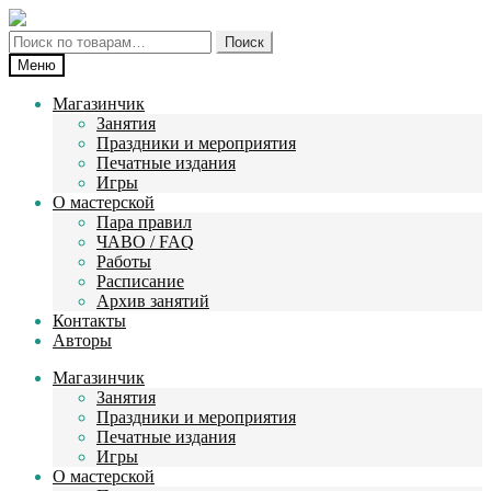
Перейти
Перейти
к
к
Искать:
Поиск
навигации
содержимому
Меню
Магазинчик
Занятия
Праздники и мероприятия
Печатные издания
Игры
О мастерской
Пара правил
ЧАВО / FAQ
Работы
Расписание
Архив занятий
Контакты
Авторы
Магазинчик
Занятия
Праздники и мероприятия
Печатные издания
Игры
О мастерской