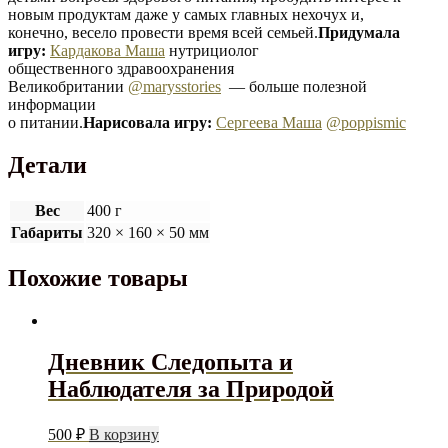
новым продуктам даже у самых главных нехочух и,
конечно, весело провести время всей семьей.
Придумала
игру:
Кардакова Маша
нутрициолог
общественного здравоохранения
Великобритании
@marysstories
— больше полезной
информации
о питании.
Нарисовала игру:
Сергеева Маша
@poppismic
Детали
Вес
400 г
Габариты
320 × 160 × 50 мм
Похожие товары
Дневник Следопыта и
Наблюдателя за Природой
500
₽
В корзину