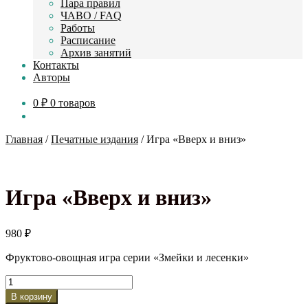
Пара правил
ЧАВО / FAQ
Работы
Расписание
Архив занятий
Контакты
Авторы
0
₽
0 товаров
Главная
/
Печатные издания
/
Игра «Вверх и вниз»
Игра «Вверх и вниз»
980
₽
Фруктово-овощная игра серии «Змейки и лесенки»
Количество
товара
В корзину
Игра