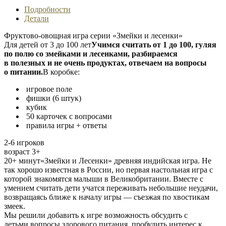
«Вверх
Подробности
и
Детали
вниз»
Фруктово-овощная игра серии «Змейки и лесенки»
Для детей от 3 до 100 лет
Учимся считать от 1 до 100, гуляя
по полю со змейками и лесенками, разбираемся
в полезных и не очень продуктах, отвечаем на вопросы
о питании.
В коробке:
игровое поле
фишки (6 штук)
кубик
50 карточек с вопросами
правила игры + ответы
2-6 игроков
возраст 3+
20+ минут«Змейки и Лесенки» древняя индийская игра. Не
так хорошо известная в России, но первая настольная игра с
которой знакомятся малыши в Великобритании. Вместе с
умением считать дети учатся переживать небольшие неудачи,
возвращаясь ближе к началу игры — съезжая по хвостикам
змеек.
Мы решили добавить к игре возможность обсудить с
детьми вопросы здорового питания, пробудить интерес к