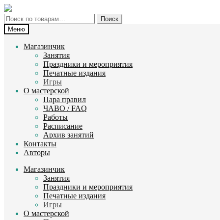
Перейти
Перейти
к
к
Искать:
Поиск
навигации
содержимому
Меню
Магазинчик
Занятия
Праздники и мероприятия
Печатные издания
Игры
О мастерской
Пара правил
ЧАВО / FAQ
Работы
Расписание
Архив занятий
Контакты
Авторы
Магазинчик
Занятия
Праздники и мероприятия
Печатные издания
Игры
О мастерской